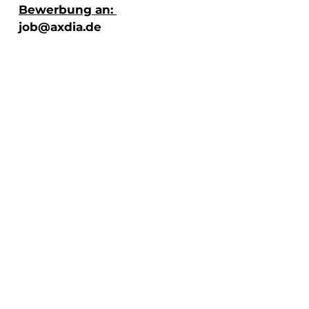
Bewerbung an:
job@axdia.de
oder postalisch an:
Axdia International GmbH
Hans-Martin-Schleyer Straße
36-38
47877 Willich
Axdia International GmbH
Hanns-Martin-Schleyer-Straße 36-38
47877 Willich
Tel.:
02154 - 88 26 0
info@axdia.de