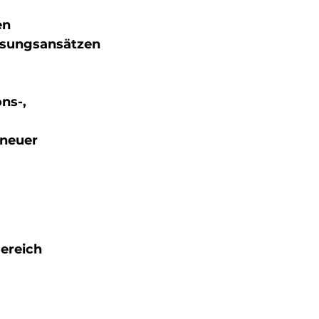
en
ösungsansätzen
ns-,
 neuer
ereich