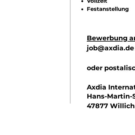
Vollzeit
Festanstellung
Bewerbung a
job@axdia.de
oder postalis
Axdia Intern
Hans-Martin-S
47877 Willich