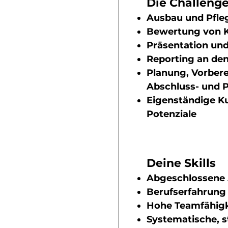
Die Challe
ng
Ausbau und Pfle
Bewertung von 
Präsentati
on und
Reporting an de
Planung, Vorbere
Abschluss- und 
Eigenständige K
Potenziale
Deine Skills
Abgeschlossene 
Berufserfahrung 
Hohe Teamfähigkei
Systematische, s