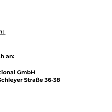
n:
ch an:
ational GmbH
chleyer Straße 36-38